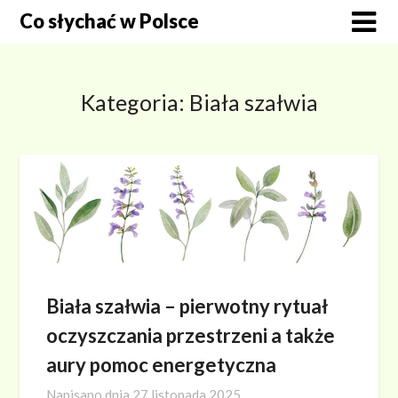
Skip
Co słychać w Polsce
to
content
Kategoria:
Biała szałwia
Biała szałwia – pierwotny rytuał
oczyszczania przestrzeni a także
aury pomoc energetyczna
Napisano dnia
27 listopada 2025