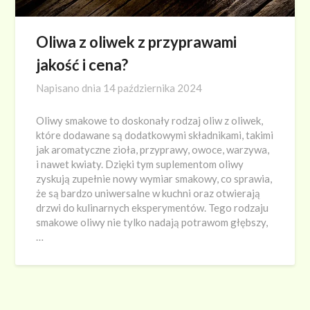
Oliwa z oliwek z przyprawami
jakość i cena?
Napisano dnia
14 października 2024
Oliwy smakowe to doskonały rodzaj oliw z oliwek,
które dodawane są dodatkowymi składnikami, takimi
jak aromatyczne zioła, przyprawy, owoce, warzywa,
i nawet kwiaty. Dzięki tym suplementom oliwy
zyskują zupełnie nowy wymiar smakowy, co sprawia,
że są bardzo uniwersalne w kuchni oraz otwierają
drzwi do kulinarnych eksperymentów. Tego rodzaju
smakowe oliwy nie tylko nadają potrawom głębszy,
…