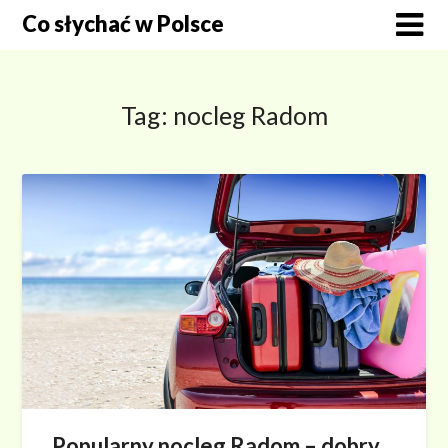
Skip
Co słychać w Polsce
to
content
Tag:
nocleg Radom
Popularny nocleg Radom – dobry