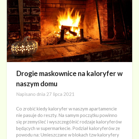
Drogie maskownice na kaloryfer w
naszym domu
Napisano dnia
27 lipca 2021
Co zrobić kiedy kaloryfer w naszym apartamencie
nie pasuje do reszty. Na samym początku powinno
się przemyśleć i wyszczególnić rodzaje kaloryferów
będących w supermarkecie. Podział kaloryferów ze
powodu na: Umieszczane w blokach tzw kaloryfery