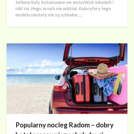
żeliwne były instalowane we wszystkich lokalach i
nikt nic złego w nich nie widział. Kaloryfery tego
modelu niestety nie są schludne….
Popularny nocleg Radom – dobry