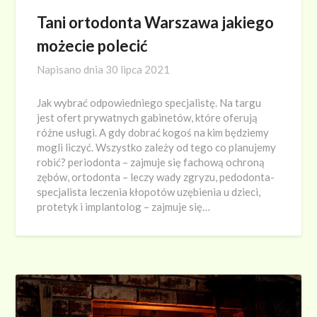
Tani ortodonta Warszawa jakiego
możecie polecić
Napisano dnia
30 lipca 2021
Jak wybrać odpowiedniego specjalistę. Na targu
jest ofert prywatnych gabinetów, które oferują
różne usługi. A gdy dobrać kogoś na kim będziemy
mogli liczyć. Wszystko zależy od tego co planujemy
robić? periodonta – zajmuje się fachową ochroną
zębów, ortodonta – leczy wady zgryzu, pedodonta-
specjalista leczenia kłopotów uzębienia u dzieci,
protetyk i implantolog – zajmuje się…