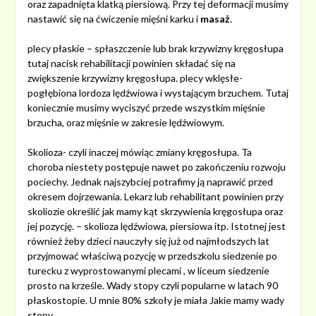
oraz zapadnięta klatką piersiową. Przy tej deformacji musimy
nastawić się na ćwiczenie mięśni karku i
masaż
.
plecy płaskie – spłaszczenie lub brak krzywizny kręgosłupa
tutaj nacisk rehabilitacji powinien składać się na
zwiększenie krzywizny kręgosłupa. plecy wklęsłe-
pogłębiona lordoza lędźwiowa i wystającym brzuchem. Tutaj
koniecznie musimy wyciszyć przede wszystkim mięśnie
brzucha, oraz mięśnie w zakresie lędźwiowym.
Skolioza- czyli inaczej mówiąc zmiany kręgosłupa. Ta
choroba niestety postępuje nawet po zakończeniu rozwoju
pociechy. Jednak najszybciej potrafimy ją naprawić przed
okresem dojrzewania. Lekarz lub rehabilitant powinien przy
skoliozie określić jak mamy kąt skrzywienia kręgosłupa oraz
jej pozycję. – skolioza lędźwiowa, piersiowa itp. Istotnej jest
również żeby dzieci nauczyły się już od najmłodszych lat
przyjmować właściwą pozycję w przedszkolu siedzenie po
turecku z wyprostowanymi plecami , w liceum siedzenie
prosto na krześle. Wady stopy czyli popularne w latach 90
płaskostopie. U mnie 80% szkoły je miała Jakie mamy wady
stopy