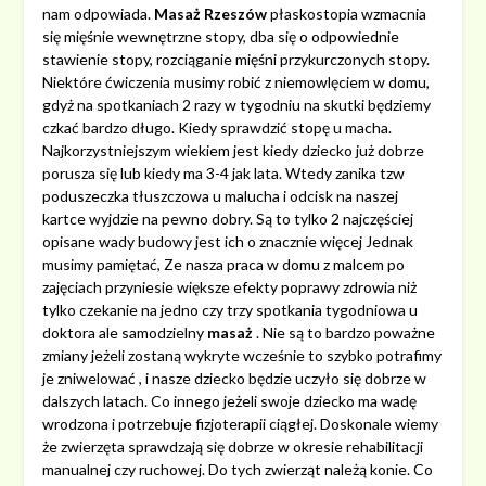
nam odpowiada.
Masaż Rzeszów
płaskostopia wzmacnia
się mięśnie wewnętrzne stopy, dba się o odpowiednie
stawienie stopy, rozciąganie mięśni przykurczonych stopy.
Niektóre ćwiczenia musimy robić z niemowlęciem w domu,
gdyż na spotkaniach 2 razy w tygodniu na skutki będziemy
czkać bardzo długo. Kiedy sprawdzić stopę u macha.
Najkorzystniejszym wiekiem jest kiedy dziecko już dobrze
porusza się lub kiedy ma 3-4 jak lata. Wtedy zanika tzw
poduszeczka tłuszczowa u malucha i odcisk na naszej
kartce wyjdzie na pewno dobry. Są to tylko 2 najczęściej
opisane wady budowy jest ich o znacznie więcej Jednak
musimy pamiętać, Ze nasza praca w domu z malcem po
zajęciach przyniesie większe efekty poprawy zdrowia niż
tylko czekanie na jedno czy trzy spotkania tygodniowa u
doktora ale samodzielny
masaż
. Nie są to bardzo poważne
zmiany jeżeli zostaną wykryte wcześnie to szybko potrafimy
je zniwelować , i nasze dziecko będzie uczyło się dobrze w
dalszych latach. Co innego jeżeli swoje dziecko ma wadę
wrodzona i potrzebuje fizjoterapii ciągłej. Doskonale wiemy
że zwierzęta sprawdzają się dobrze w okresie rehabilitacji
manualnej czy ruchowej. Do tych zwierząt należą konie. Co