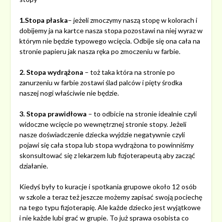
1.Stopa płaska
– jeżeli zmoczymy naszą stopę w kolorach i
dobijemy ja na kartce nasza stopa pozostawi na niej wyraz w
którym nie będzie typowego wcięcia. Odbije się ona cała na
stronie papieru jak nasza ręka po zmoczeniu w farbie.
2. Stopa wydrążona
– toż taka która na stronie po
zanurzeniu w farbie zostawi ślad palców i pięty środka
naszej nogi właściwie nie będzie.
3. Stopa prawidłowa
– to odbicie na stronie idealnie czyli
widoczne wcięcie po wewnętrznej stronie stopy. Jeżeli
nasze doświadczenie dziecka wyjdzie negatywnie czyli
pojawi się cała stopa lub stopa wydrążona to powinniśmy
skonsultować się z lekarzem lub fizjoterapeutą aby zacząć
działanie.
Kiedyś były to kuracje i spotkania grupowe około 12 osób
w szkole a teraz też jeszcze możemy zapisać swoją pociechę
na tego typu fizjoterapię. Ale każde dziecko jest wyjątkowe
i nie każde lubi grać w grupie. To już sprawa osobista co