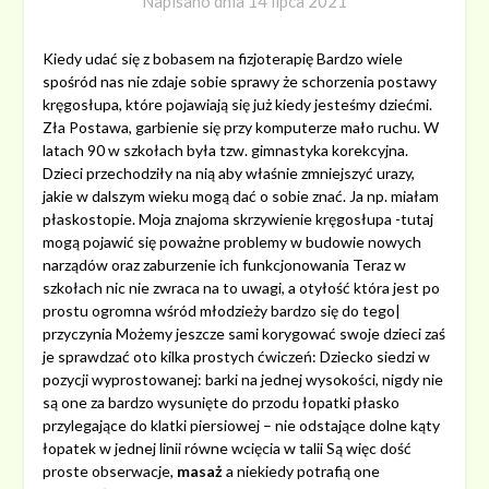
Napisano dnia
14 lipca 2021
Kiedy udać się z bobasem na fizjoterapię Bardzo wiele
spośród nas nie zdaje sobie sprawy że schorzenia postawy
kręgosłupa, które pojawiają się już kiedy jesteśmy dziećmi.
Zła Postawa, garbienie się przy komputerze mało ruchu. W
latach 90 w szkołach była tzw. gimnastyka korekcyjna.
Dzieci przechodziły na nią aby właśnie zmniejszyć urazy,
jakie w dalszym wieku mogą dać o sobie znać. Ja np. miałam
płaskostopie. Moja znajoma skrzywienie kręgosłupa -tutaj
mogą pojawić się poważne problemy w budowie nowych
narządów oraz zaburzenie ich funkcjonowania Teraz w
szkołach nic nie zwraca na to uwagi, a otyłość która jest po
prostu ogromna wśród młodzieży bardzo się do tego|
przyczynia Możemy jeszcze sami korygować swoje dzieci zaś
je sprawdzać oto kilka prostych ćwiczeń: Dziecko siedzi w
pozycji wyprostowanej: barki na jednej wysokości, nigdy nie
są one za bardzo wysunięte do przodu łopatki płasko
przylegające do klatki piersiowej – nie odstające dolne kąty
łopatek w jednej linii równe wcięcia w talii Są więc dość
proste obserwacje,
masaż
a niekiedy potrafią one