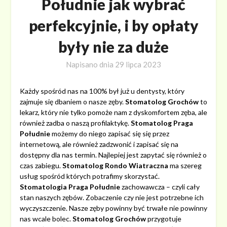
Południe jak wybrać
perfekcyjnie, i by opłaty
były nie za duże
Napisano dnia
29 lipca 2023
Każdy spośród nas na 100% był już u dentysty, który
zajmuje się dbaniem o nasze zęby.
Stomatolog Grochów
to
lekarz, który nie tylko pomoże nam z dyskomfortem zęba, ale
również zadba o naszą profilaktykę.
Stomatolog Praga
Południe
możemy do niego zapisać się się przez
internetową, ale również zadzwonić i zapisać się na
dostępny dla nas termin. Najlepiej jest zapytać się również o
czas zabiegu.
Stomatolog Rondo Wiatraczna
ma szereg
usług spośród których potrafimy skorzystać.
Stomatologia Praga Południe
zachowawcza – czyli cały
stan naszych zębów. Zobaczenie czy nie jest potrzebne ich
wyczyszczenie. Nasze zęby powinny być trwałe nie powinny
nas wcale bolec.
Stomatolog Grochów
przygotuje