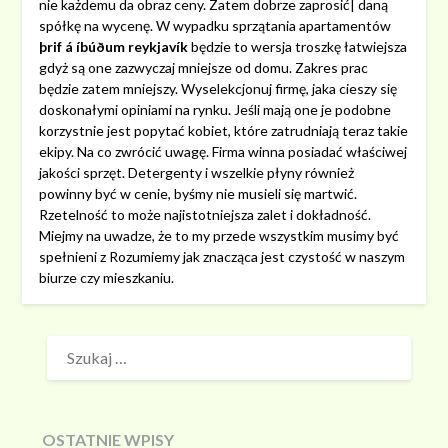
nie każdemu da obraz ceny. Zatem dobrze zaprosić| daną
spółkę na wycenę. W wypadku sprzątania apartamentów
þrif á íbúðum reykjavík
będzie to wersja troszkę łatwiejsza
gdyż są one zazwyczaj mniejsze od domu. Zakres prac
będzie zatem mniejszy. Wyselekcjonuj firmę, jaka cieszy się
doskonałymi opiniami na rynku. Jeśli mają one je podobne
korzystnie jest popytać kobiet, które zatrudniają teraz takie
ekipy. Na co zwrócić uwagę. Firma winna posiadać właściwej
jakości sprzęt. Detergenty i wszelkie płyny również
powinny być w cenie, byśmy nie musieli się martwić.
Rzetelność to może najistotniejsza zalet i dokładność.
Miejmy na uwadze, że to my przede wszystkim musimy być
spełnieni z Rozumiemy jak znacząca jest czystość w naszym
biurze czy mieszkaniu.
SZUKAJ:
OSTATNIE WPISY