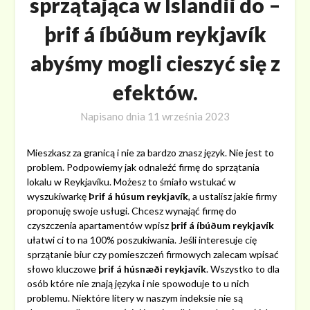
sprzątająca w Islandii do –
þrif á íbúðum reykjavík
abyśmy mogli cieszyć się z
efektów.
Napisano dnia
11 września 2023
Mieszkasz za granicą i nie za bardzo znasz język. Nie jest to
problem. Podpowiemy jak odnaleźć firmę do sprzątania
lokalu w Reykjavíku. Możesz to śmiało wstukać w
wyszukiwarkę
Þrif á húsum reykjavík
, a ustalisz jakie firmy
proponuję swoje usługi. Chcesz wynająć firmę do
czyszczenia apartamentów wpisz
þrif á íbúðum reykjavík
ułatwi ci to na 100% poszukiwania. Jeśli interesuje cię
sprzątanie biur czy pomieszczeń firmowych zalecam wpisać
słowo kluczowe
þrif á húsnæði reykjavík
. Wszystko to dla
osób które nie znają języka i nie spowoduje to u nich
problemu. Niektóre litery w naszym indeksie nie są