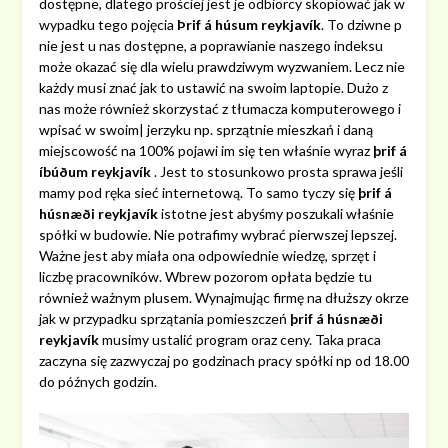
dostępne, dlatego prościej jest je odbiorcy skopiować jak w
wypadku tego pojęcia
Þrif á húsum reykjavík
. To dziwne p
nie jest u nas dostępne, a poprawianie naszego indeksu
może okazać się dla wielu prawdziwym wyzwaniem. Lecz nie
każdy musi znać jak to ustawić na swoim laptopie. Dużo z
nas może również skorzystać z tłumacza komputerowego i
wpisać w swoim| jerzyku np. sprzątnie mieszkań i daną
miejscowość na 100% pojawi im się ten właśnie wyraz
þrif á
íbúðum reykjavík
. Jest to stosunkowo prosta sprawa jeśli
mamy pod ręka sieć internetową. To samo tyczy się
þrif á
húsnæði reykjavík
istotne jest abyśmy poszukali właśnie
spółki w budowie. Nie potrafimy wybrać pierwszej lepszej.
Ważne jest aby miała ona odpowiednie wiedzę, sprzęt i
liczbę pracowników. Wbrew pozorom opłata będzie tu
również ważnym plusem. Wynajmując firmę na dłuższy okrze
jak w przypadku sprzątania pomieszczeń
þrif á húsnæði
reykjavík
musimy ustalić program oraz ceny. Taka praca
zaczyna się zazwyczaj po godzinach pracy spółki np od 18.00
do późnych godzin.