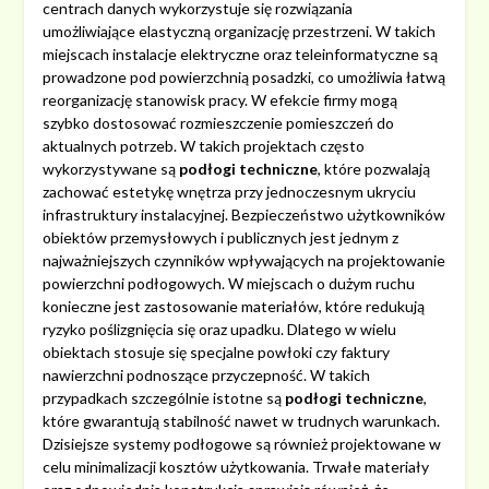
centrach danych wykorzystuje się rozwiązania
umożliwiające elastyczną organizację przestrzeni. W takich
miejscach instalacje elektryczne oraz teleinformatyczne są
prowadzone pod powierzchnią posadzki, co umożliwia łatwą
reorganizację stanowisk pracy. W efekcie firmy mogą
szybko dostosować rozmieszczenie pomieszczeń do
aktualnych potrzeb. W takich projektach często
wykorzystywane są
podłogi techniczne
, które pozwalają
zachować estetykę wnętrza przy jednoczesnym ukryciu
infrastruktury instalacyjnej. Bezpieczeństwo użytkowników
obiektów przemysłowych i publicznych jest jednym z
najważniejszych czynników wpływających na projektowanie
powierzchni podłogowych. W miejscach o dużym ruchu
konieczne jest zastosowanie materiałów, które redukują
ryzyko poślizgnięcia się oraz upadku. Dlatego w wielu
obiektach stosuje się specjalne powłoki czy faktury
nawierzchni podnoszące przyczepność. W takich
przypadkach szczególnie istotne są
podłogi techniczne
,
które gwarantują stabilność nawet w trudnych warunkach.
Dzisiejsze systemy podłogowe są również projektowane w
celu minimalizacji kosztów użytkowania. Trwałe materiały