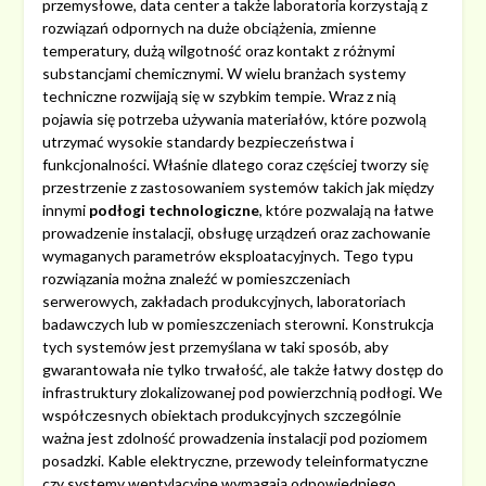
przemysłowe, data center a także laboratoria korzystają z
rozwiązań odpornych na duże obciążenia, zmienne
temperatury, dużą wilgotność oraz kontakt z różnymi
substancjami chemicznymi. W wielu branżach systemy
techniczne rozwijają się w szybkim tempie. Wraz z nią
pojawia się potrzeba używania materiałów, które pozwolą
utrzymać wysokie standardy bezpieczeństwa i
funkcjonalności. Właśnie dlatego coraz częściej tworzy się
przestrzenie z zastosowaniem systemów takich jak między
innymi
podłogi technologiczne
, które pozwalają na łatwe
prowadzenie instalacji, obsługę urządzeń oraz zachowanie
wymaganych parametrów eksploatacyjnych. Tego typu
rozwiązania można znaleźć w pomieszczeniach
serwerowych, zakładach produkcyjnych, laboratoriach
badawczych lub w pomieszczeniach sterowni. Konstrukcja
tych systemów jest przemyślana w taki sposób, aby
gwarantowała nie tylko trwałość, ale także łatwy dostęp do
infrastruktury zlokalizowanej pod powierzchnią podłogi. We
współczesnych obiektach produkcyjnych szczególnie
ważna jest zdolność prowadzenia instalacji pod poziomem
posadzki. Kable elektryczne, przewody teleinformatyczne
czy systemy wentylacyjne wymagają odpowiedniego