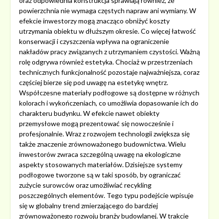
oraz odpowiednia konstrukcja sprawiają również, że
powierzchnia nie wymaga częstych napraw ani wymiany. W
efekcie inwestorzy mogą znacząco obniżyć koszty
utrzymania obiektu w dłuższym okresie. Co więcej łatwość
konserwacji i czyszczenia wpływa na ograniczenie
nakładów pracy związanych z utrzymaniem czystości. Ważną
rolę odgrywa również estetyka. Chociaż w przestrzeniach
technicznych funkcjonalność pozostaje najważniejsza, coraz
częściej bierze się pod uwagę na estetykę wnętrz.
Współczesne materiały podłogowe są dostępne w różnych
kolorach i wykończeniach, co umożliwia dopasowanie ich do
charakteru budynku. W efekcie nawet obiekty
przemysłowe mogą prezentować się nowocześnie i
profesjonalnie. Wraz z rozwojem technologii zwiększa się
także znaczenie zrównoważonego budownictwa. Wielu
inwestorów zwraca szczególną uwagę na ekologiczne
aspekty stosowanych materiałów. Dzisiejsze systemy
podłogowe tworzone są w taki sposób, by ograniczać
zużycie surowców oraz umożliwiać recykling
poszczególnych elementów. Tego typu podejście wpisuje
się w globalny trend zmierzającego do bardziej
zrównoważonego rozwoju branży budowlanej. W trakcie