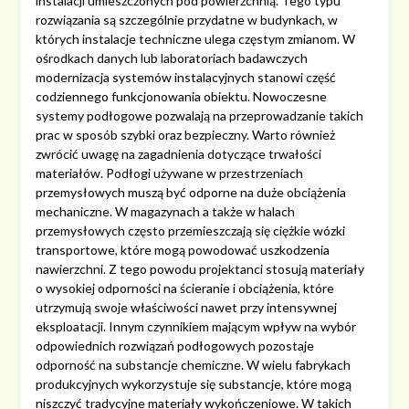
instalacji umieszczonych pod powierzchnią. Tego typu
rozwiązania są szczególnie przydatne w budynkach, w
których instalacje techniczne ulega częstym zmianom. W
ośrodkach danych lub laboratoriach badawczych
modernizacja systemów instalacyjnych stanowi część
codziennego funkcjonowania obiektu. Nowoczesne
systemy podłogowe pozwalają na przeprowadzanie takich
prac w sposób szybki oraz bezpieczny. Warto również
zwrócić uwagę na zagadnienia dotyczące trwałości
materiałów. Podłogi używane w przestrzeniach
przemysłowych muszą być odporne na duże obciążenia
mechaniczne. W magazynach a także w halach
przemysłowych często przemieszczają się ciężkie wózki
transportowe, które mogą powodować uszkodzenia
nawierzchni. Z tego powodu projektanci stosują materiały
o wysokiej odporności na ścieranie i obciążenia, które
utrzymują swoje właściwości nawet przy intensywnej
eksploatacji. Innym czynnikiem mającym wpływ na wybór
odpowiednich rozwiązań podłogowych pozostaje
odporność na substancje chemiczne. W wielu fabrykach
produkcyjnych wykorzystuje się substancje, które mogą
niszczyć tradycyjne materiały wykończeniowe. W takich